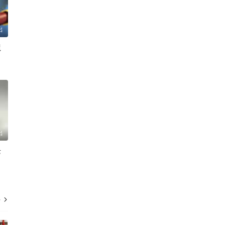
出
龍
出
老
多
