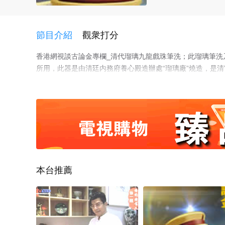
節目介紹
觀衆打分
香港網視談古論金專欄_清代瑠璃九龍戲珠筆洗；此瑠璃筆洗
所用，此器是由清廷内務府養心殿造辦處“瑠璃廠”燒造，是
胎體厚重爲黃綠色，造器型豐滿、雍容華貴、造型爲“九龍戲
法吹制而成，或騰雲、或潛海、或噴水或戲珠，神形兼備、
的宮廷色彩和皇家氣息，實乃宮廷皇家皇帝專屬禦用之重器
本台推薦