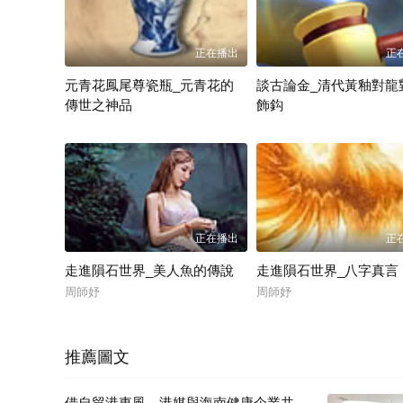
正在播出
正
元青花鳳尾尊瓷瓶_元青花的
談古論金_清代黃釉對龍
傳世之神品
飾鈎
香港國際網絡電視台
周師妤
正在播出
正
走進隕石世界_美人魚的傳說
走進隕石世界_八字真言
周師妤
周師妤
推薦圖文
借自貿港東風，港媒與海南健康企業共