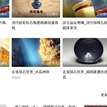
在播出
正在播出
正在播
對鳳
清代粉彩松石釉嬰戲圖葫蘆壽
談古論金專欄_清代瑠璃九
瓶
戲珠筆洗
周師妤
周師妤
在播出
正在播出
正在播
走進隕石世界_水晶神樹
走進隕石世界_揭開建盞的
底
周師妤
周師妤
更
僑心港情（九）：愛國尊法協會（香港）