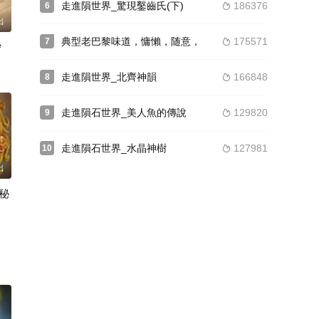
走進隕世界_驚現鑿齒氏(下)
186376
6

出
典型老巴黎味道，慵懶，随意，
175571
7

砂
走進隕世界_北齊神韻
166848
8

走進隕石世界_美人魚的傳說
129820
9

走進隕石世界_水晶神樹
127981
10

出
秘