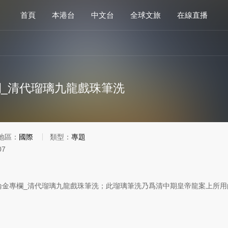
首頁
本港台
中文台
全球文旅
在線直播
_清代瑠璃九龍戲珠筆洗
地區：
國際
類型：
專題
07
論金專欄_清代瑠璃九龍戲珠筆洗；此瑠璃筆洗乃爲清中期皇帝龍案上所