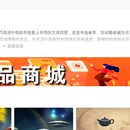
乃爲清中期皇帝龍案上所用的文房四寶，是皇帝簽奏章、寫诏書後涮洗毛
清宮瑠璃廠的産品，也是清中期典型的瑠璃生産極盛期、最輝煌時期的佳器
展開全部
珠”！整器布滿形态各異的九條龍，分别用圓雕、透雕、淺雕等不同的燒制

活靈活現，栩栩如生！精瑩剔透、富麗堂皇、工藝之精，級别之高，具有
！傳世至今，實屬罕見！