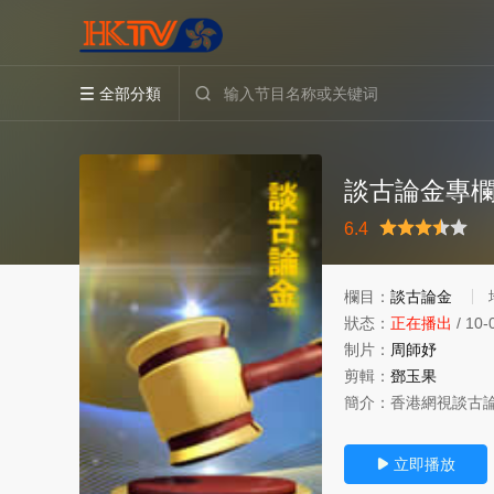
全部分類


談古論金專欄
很差
較差
還行
推薦
力薦
6.4
欄目：
談古論金
狀态：
正在播出
/
10-
制片：
周師妤
剪輯：
鄧玉果
簡介：
香港網視談古
立即播放
