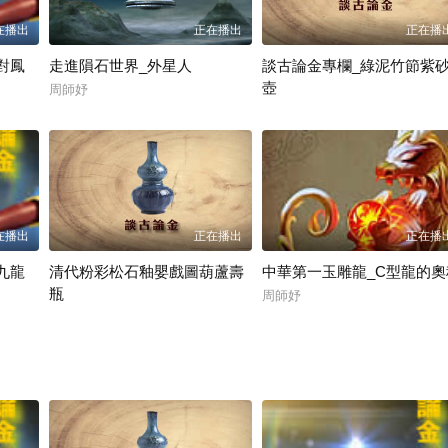
在播出
正在播出
正在播
對鳳
走進隕石世界_外星人
談古論金專欄_綠泥竹節紫
壺
周師妤
周師妤
在播出
正在播出
正在播
九龍
清代粉彩松石釉嬰戲圖葫蘆壽
中華第一玉雕龍_C型龍的奧
瓶
周師妤
周師妤