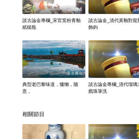
正在播出
正
談古論金專欄_宋官窯粉青釉
談古論金_清代黃釉對龍
紙槌瓶
飾鈎
周師妤
周師妤
正在播出
正
典型老巴黎味道，慵懶，随
談古論金專欄_清代瑠璃
意，
戲珠筆洗
news
周師妤
相關節目