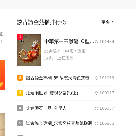
談古論金熱播排行榜
更多

筆
1
！
中華第一玉雕龍_C型龍的奧秘
191454

技
談古論金 / 中國 / 專題
濃重
狀态：正在播出
談古論金專欄_宋.汝窯天青色茶盞
191069
2

走進隕世界_驚現鑿齒氏(上)
189917
3

走進隕石世界_外星人
186957
4

談古論金專欄_宋官窯粉青釉紙槌瓶
186553
5
