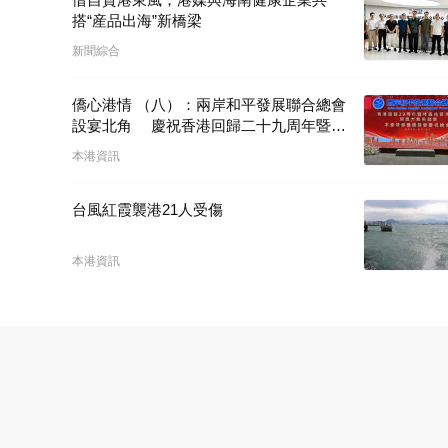
搭“産品出海”新橋梁
新聞綜合
僑心港情 （八）：兩岸和平發展聯合總會
設宴北角 慶祝香港回歸二十九周年暨林
廣兆首席會長榮膺大紫荊勳章
本港資訊
台風紅霞襲港21人受傷
本港資訊