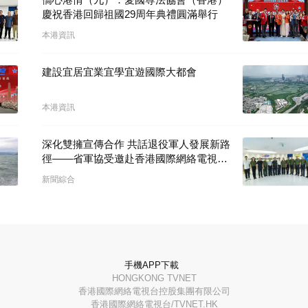
慶祝香港回歸祖國29周年典禮圓滿舉行
本港資訊
建設宜居宜業宜學宜遊國際大都會
本港資訊
深化雙擁宣傳合作 共話退役軍人發展新路
徑——省軍協受邀赴香港國際網絡電視台
開展座談交流
新聞綜合
手機APP下載
HONGKONG TVNET
香港國際網絡電視台控股集團有限公司
香港國際網絡電視台/TVNET.HK