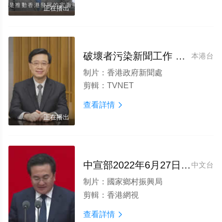
正在播出
破壞者污染新聞工作 應依法打撃
本港台
制片：
香港政府新聞處
剪輯：
TVNET
查看詳情

正在播出
中宣部2022年6月27日新聞發布會
中文台
制片：
國家鄉村振興局
剪輯：
香港網視
查看詳情
