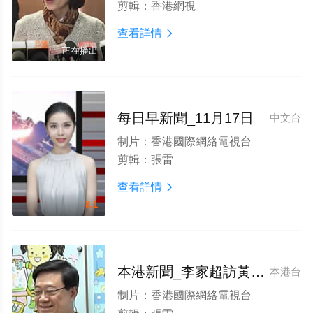
剪輯：
香港網視
查看詳情

正在播出
每日早新聞_11月17日
中文台
制片：
香港國際網絡電視台
剪輯：
張雷
查看詳情

8.1
本港新聞_李家超訪黃大仙觀塘
本港台
制片：
香港國際網絡電視台