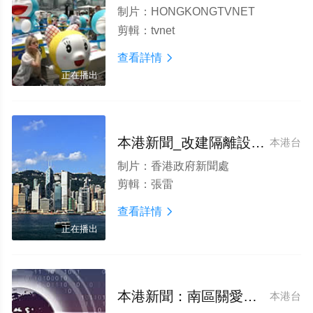
制片：
HONGKONGTVNET
剪輯：
tvnet
查看詳情

正在播出
本港新聞_改建隔離設施供青年培訓
本港台
制片：
香港政府新聞處
剪輯：
張雷
查看詳情

正在播出
本港新聞：南區關愛隊成立一周年
本港台