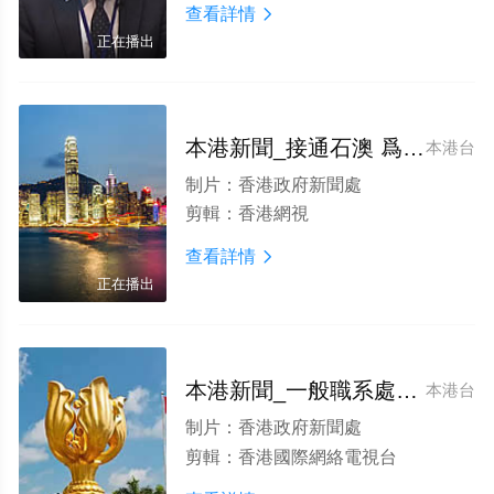
查看詳情

正在播出
本港新聞_接通石澳 爲民開路
本港台
制片：
香港政府新聞處
剪輯：
香港網視
查看詳情

正在播出
本港新聞_一般職系處招聘中心啓用
本港台
制片：
香港政府新聞處
剪輯：
香港國際網絡電視台