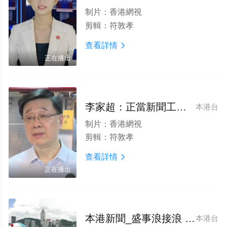
制片：
香港網視
剪輯：
符敦孝
查看詳情

正在播出
李家超：正當新聞工作依法受保障
本港台
制片：
香港網視
剪輯：
符敦孝
查看詳情

正在播出
本港新聞_盛事浪接浪 訪港旅客增
本港台