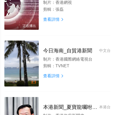
制片：
香港網視
剪輯：
張磊
查看詳情

正在播出
今日海南_自貿港新聞
中文台
制片：
香港國際網絡電視台
剪輯：
TVNET
查看詳情

2.3
本港新聞_夏寶龍囑咐各界大團結
本港台