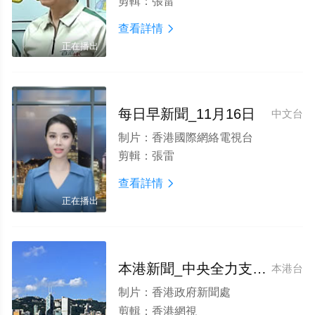
剪輯：
張雷
查看詳情

正在播出
每日早新聞_11月16日
中文台
制片：
香港國際網絡電視台
剪輯：
張雷
查看詳情

正在播出
本港新聞_中央全力支持特區政府醫療政策
本港台
制片：
香港政府新聞處
剪輯：
香港網視