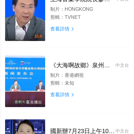
制片：
HONGKONG
剪輯：
TVNET
查看詳情

10.0
《大海啊故鄉》泉州小岞國際海岸音樂季——首屆國際音樂家比賽新聞發布會
中文台
制片：
香港網視
剪輯：
未知
查看詳情

正在播出
國新辦7月23日上午10時将舉行海南自貿港建設新聞發布會
中文台