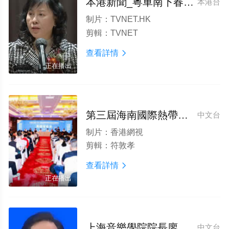
本港新聞_粵車南下春節預約出行情況理想
本港台
制片：
TVNET.HK
剪輯：
TVNET
查看詳情

正在播出
第三屆海南國際熱帶食材供應鏈博覽會新聞發布會召開
中文台
制片：
香港網視
剪輯：
符敦孝
查看詳情

正在播出
上海音樂學院院長廖昌永_首屆全球國際音樂家比賽新聞發布會
中文台