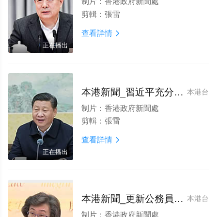
制片：
香港政府新聞處
剪輯：
張雷
查看詳情

正在播出
本港新聞_習近平充分肯定李家超工作
本港台
制片：
香港政府新聞處
剪輯：
張雷
查看詳情

正在播出
本港新聞_更新公務員守則谘詢展開
本港台
制片：
香港政府新聞處