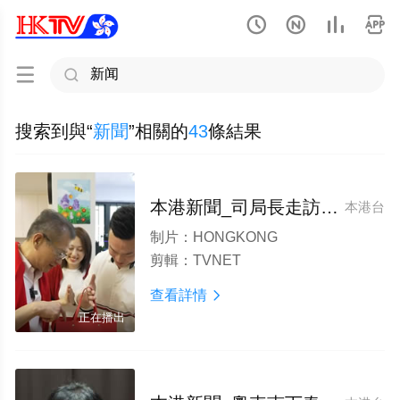






搜索到與“
新聞
”相關的
43
條結果
本港新聞_司局長走訪多區與市民共慶新春
本港台
制片：
HONGKONG
剪輯：
TVNET
查看詳情

正在播出