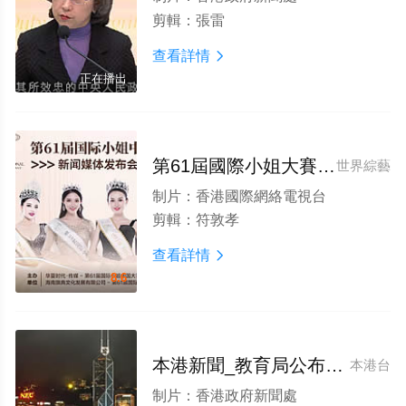
剪輯：
張雷
查看詳情

正在播出
第61屆國際小姐大賽海南賽區新聞發布會今在海口召開
世界綜藝
制片：
香港國際網絡電視台
剪輯：
符敦孝
查看詳情

8.6
本港新聞_教育局公布小學人文科課程框架
本港台
制片：
香港政府新聞處