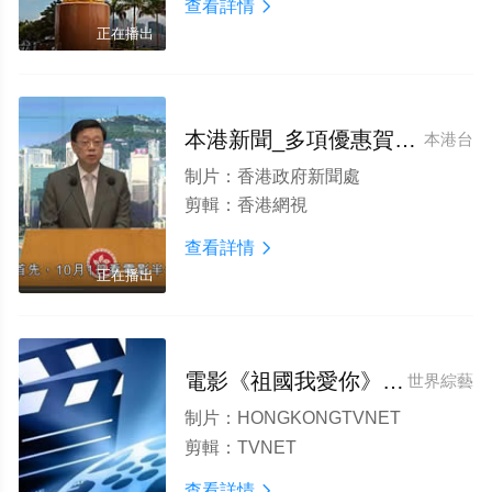
查看詳情

正在播出
本港新聞_多項優惠賀國慶
本港台
制片：
香港政府新聞處
剪輯：
香港網視
查看詳情

正在播出
電影《祖國我愛你》開機新聞發布會在海口隆重舉行
世界綜藝
制片：
HONGKONGTVNET
剪輯：
TVNET
查看詳情
