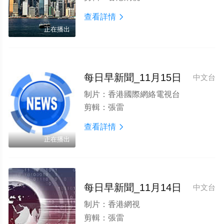
查看詳情

正在播出
每日早新聞_11月15日
中文台
制片：
香港國際網絡電視台
剪輯：
張雷
查看詳情

正在播出
每日早新聞_11月14日
中文台
制片：
香港網視
剪輯：
張雷