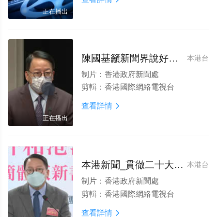
正在播出
陳國基籲新聞界說好中國故事
本港台
制片：
香港政府新聞處
剪輯：
香港國際網絡電視台
查看詳情

正在播出
本港新聞_貫徹二十大精神 對接國家戰略
本港台
制片：
香港政府新聞處
剪輯：
香港國際網絡電視台
查看詳情
