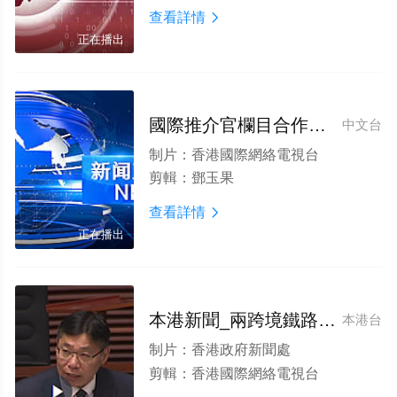
查看詳情

正在播出
國際推介官欄目合作簽約_新聞專題
中文台
制片：
香港國際網絡電視台
剪輯：
鄧玉果
查看詳情

正在播出
本港新聞_兩跨境鐵路項目促進互聯互通
本港台
制片：
香港政府新聞處
剪輯：
香港國際網絡電視台