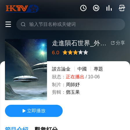






走進隕石世界_外星人
分享

6.0
很差
較差
還行
推薦
力薦
談古論金
中國
專題
狀态：
正在播出
/
10-06
制片：
周師妤
剪輯：
鄧玉果
立即播放

節目介紹
觀衆打分