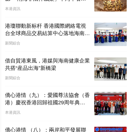
——香港僑界應對西方輿論戰的實況
本港資訊
報告及外宣工作對策
港瓊聯動新标杆 香港國際網絡電視
台全球商品交易結算中心落地海南自
貿港
新聞綜合
借自貿港東風，港媒與海南健康企業
共搭“産品出海”新橋梁
新聞綜合
僑心港情（九）：愛國尊法協會（香
港）慶祝香港回歸祖國29周年典禮
圓滿舉行
本港資訊
僑心港情 （八）：兩岸和平發展聯