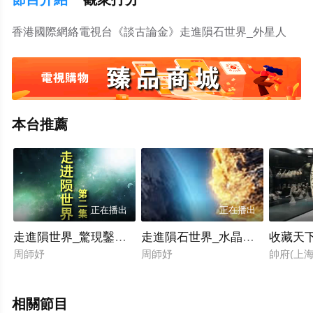
香港國際網絡電視台《談古論金》走進隕石世界_外星人
本台推薦
正在播出
正在播出
走進隕世界_驚現鑿齒氏(下)
走進隕石世界_水晶神樹
收藏天下
周師妤
周師妤
帥府(上海
相關節目