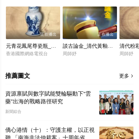
正在播出
正在播出
元青花鳳尾尊瓷瓶_元青花的傳世之神品
談古論金_清代黃釉對龍對鳳飾
清代粉
香港國際網絡電視台
周師妤
周師妤
推薦圖文
更多

資源禀賦與數字賦能雙輪驅動下“雲
藥”出海的戰略路徑研究
新聞綜合
僑心港情（十）：守護主權，以正視
聽 「南海非法仲裁案」十周年省思