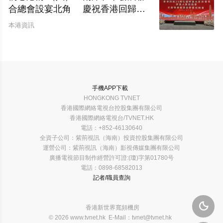
合總會設宴北角 慶祝香港回歸二
十九周年暨林廣兆首席會長榮膺大紫
本港資訊
荊勳章
手機APP下載
HONGKONG TVNET
香港國際網絡電視台控股集團有限公司
香港國際網絡電視台/TVNET.HK
電話：+852-46130640
全資子公司：紫荊視訊（海南）投資控股集團有限公司
運營公司：紫荊視訊（海南）影視傳媒集團有限公司
廣播電視節目制作經營許可證:(瓊)字第01780号
電話：0898-68582013
記者/職員查詢

香港新世界寬頻機房
© 2026 www.tvnet.hk E-Mail：tvnet@tvnet.hk