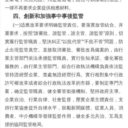
一律不再要求企業提供相應材料。
四、創新和加強事中事後監管
(
一
)
适應改革要求明确監管責任。要落實放管結合、并
重要求，按照
“
誰審批、誰監管，誰主管、誰監管
”
原則，切
實履行監管職責，堅決糾正
“
以批代管
”“
不批不管
”
問題，防
止出現監管真空。直接取消審批、審批改爲備案的，由行
業主管部門依法承擔監管職責。實行告知承諾、優化審批
服務的，由行業主管部門、綜合行政執法機構負責依法監
管持證經營企業、查處無證經營行爲。實行相對集中行政
許可權改革或者綜合行政執法改革的市縣，要制定專門方
案，确定監管職責、健全審管銜接機制。堅持政府主導、
企業自治、行業自律、社會監督，壓實企業主體責任，支
持行業協會提升自律水平，鼓勵新聞媒體、從業人員、消
費者、中介機構等發揮監督作用，健全多元共治、互爲支
撐的協同監管格局。