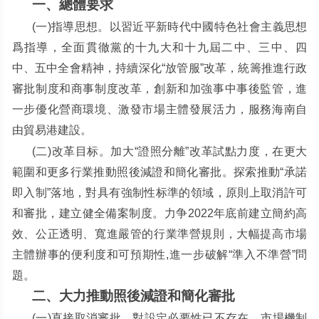
一、總體要求
(
一
)
指導思想。以習近平新時代中國特色社會主義思想
爲指導，全面貫徹黨的十九大和十九屆二中、三中、四
中、五中全會精神，持續深化
“
放管服
”
改革，統籌推進行政
審批制度和商事制度改革，創新和加強事中事後監管，進
一步優化營商環境、激發市場主體發展活力，服務海南自
由貿易港建設。
(
二
)
改革目标。加大
“
證照分離
”
改革試點力度，在更大
範圍和更多行業推動照後減證和簡化審批。探索推動
“
承諾
即入制
”
落地，對具有強制性标準的領域，原則上取消許可
和審批，建立健全備案制度。力争
2022
年底前建立簡約高
效、公正透明、寬進嚴管的行業準營規則，大幅提高市場
主體辦事的便利度和可預期性
,
進一步破解
“
準入不準營
”
問
題。
二、大力推動照後減證和簡化審批
(
一
)
直接取消審批。對設定必要性已不存在、市場機制