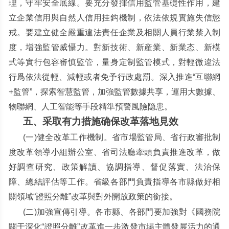
理，守牢安全底線。要充分發揮信用監管基礎性作用，建
立企業信用與自然人信用挂鈎機制，依法依規實施失信懲
戒。要建立健全嚴重違法責任企業及相關人員行業禁入制
度，增強監管威懾力。對新技術、新産業、新業态、新模
式等實行包容審慎監管，量身定制監管模式，對輕微違法
行爲依法從輕、減輕或者免予行政處罰。深入推進
“
互聯網
+
監管
”
，探索智慧監管，加強監管數據共享，運用大數據、
物聯網、人工智能等手段精準預警風險隐患。
五、采取有力措施确保改革落地見效
(
一
)
健全改革工作機制。省市場監管局、省行政審批制
度改革領導小組辦公室、省司法廳牽頭負責推進改革，做
好調查研究、政策解讀、協調指導、督促落實、法治保
障、總結評估等工作。省級各部門負責指導各市縣做好相
關領域
“
證照分離
”
改革與對外開放政策的銜接。
(
二
)
加強宣傳引導。各市縣、各部門要加強對《國務院
關于深化
“
證照分離
”
改革進一步激發市場主體發展活力的通