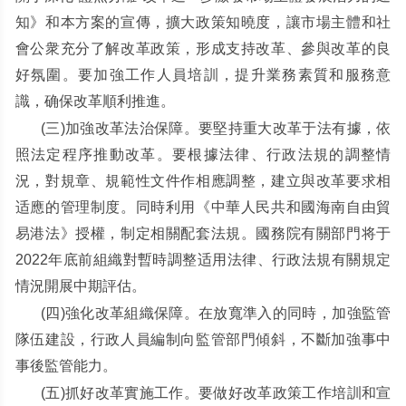
知》和本方案的宣傳，擴大政策知曉度，讓市場主體和社
會公衆充分了解改革政策，形成支持改革、參與改革的良
好氛圍。要加強工作人員培訓，提升業務素質和服務意
識，确保改革順利推進。
(
三
)
加強改革法治保障。要堅持重大改革于法有據，依
照法定程序推動改革。要根據法律、行政法規的調整情
況，對規章、規範性文件作相應調整，建立與改革要求相
适應的管理制度。同時利用《中華人民共和國海南自由貿
易港法》授權，制定相關配套法規。國務院有關部門将于
2022
年底前組織對暫時調整适用法律、行政法規有關規定
情況開展中期評估。
(
四
)
強化改革組織保障。在放寬準入的同時，加強監管
隊伍建設，行政人員編制向監管部門傾斜，不斷加強事中
事後監管能力。
(
五
)
抓好改革實施工作。要做好改革政策工作培訓和宣