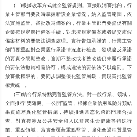
(
二
)
根據改革方式健全監管規則。直接取消審批的，行
業主管部門要及時掌握新設企業情況，納入監管範圍，依
法實施監管。審批改爲備案的，行業主管部門要督促有關
企業按規定履行備案手續，對未按規定備案或者提交虛假
備案材料的要依法調查處理。實行告知承諾的，行業主管
部門要重點對企業履行承諾情況進行檢查，發現違反承諾
的要責令限期整改，逾期不整改或者整改後仍未履行承諾
的要依法撤銷相關許可，構成違法的要依法予以處罰。下
放審批權限的，要同步調整優化監管層級，實現審批監管
權責統一。
(
三
)
結合行業特點完善監管方法。對一般行業、領域，
全面推行
“
雙随機、一公開
”
監管，根據企業信用風險分類結
果實施差異化監管措施，持續推進常态化跨部門聯合抽
查。對直接涉及公共安全和人民群衆生命健康等特殊行
業、重點領域，落實全覆蓋重點監管，強化全過程質量管