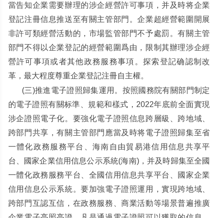
當告知企業需要辦理的涉企經營許可事項，并及時将企業
登記注冊信息推送至有關主管部門。企業超經營範圍開展
非許可類經營活動的，市場監管部門不予處罰。有關主管
部門不得以企業登記的經營範圍爲由，限制其辦理涉企經
營許可事項或者其他政務服務事項。探索登記确認制改
革，最大程度尊重企業登記注冊自主權。
(
三
)
推進電子證照歸集運用。按照國務院有關部門制定
的電子證照有關标準、規範和樣式，
2022
年底前全面實現
涉企證照電子化。要強化電子證照信息跨層級、跨地域、
跨部門共享，有關主管部門應當及時将電子證照歸集至省
一體化政務服務平台、海南自由貿易港信用信息共享平
台、國家企業信用信息公示系統
(
海南
)
，并及時歸集至全國
一體化政務服務平台、全國信用信息共享平台、國家企業
信用信息公示系統。要加強電子證照運用，實現跨地域、
跨部門互認互信，在政務服務、商業活動等場景普遍推廣
企業電子亮照亮證。凡是通過電子證照可以獲取的信息，