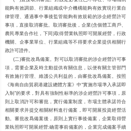
能夠有效調節、行業組織或中介機構能夠有效實現行業自
律管理、通過事中事後監管能夠有效規範的涉企經營許可
事項，直接取消審批。取消審批後，企業
(
含個體工商戶、
農民專業合作社，下同
)
取得營業執照即可開展經營，行政
機關、企事業單位、行業組織等不得要求企業提供相關行
政許可證件。
(
二
)
審批改爲備案。對可以取消審批的涉企經營許可事
項，需要企業及時主動提供有關信息，以便有關主管部門
有效施行管理、維護公共利益的，由審批改爲備案。按照
《海南自由貿易港建設總體方案》中
“
實施市場準入承諾即
入制
”
的要求，對具有強制性标準的涉企經營許可事項，原
則上取消許可和審批，實行備案制度，市場主體承諾符合
相關要求并提交相關材料進行備案，即可開展投資經營活
動。審批改爲備案後，原則上實行事後備案，企業取得營
業執照即可開展經營
;
确需事前備案的，企業完成備案手續