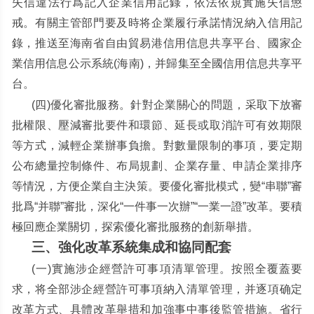
失信違法行爲記入企業信用記錄，依法依規實施失信懲
戒。有關主管部門要及時将企業履行承諾情況納入信用記
錄，推送至海南省自由貿易港信用信息共享平台、國家企
業信用信息公示系統
(
海南
)
，并歸集至全國信用信息共享平
台。
(
四
)
優化審批服務。針對企業關心的問題，采取下放審
批權限、壓減審批要件和環節、延長或取消許可有效期限
等方式，減輕企業辦事負擔。對數量限制的事項，要定期
公布總量控制條件、布局規劃、企業存量、申請企業排序
等情況，方便企業自主決策。要優化審批模式，變
“
串聯
”
審
批爲
“
并聯
”
審批，深化
“
一件事一次辦
”“
一業一證
”
改革。要積
極回應企業關切，探索優化審批服務的創新舉措。
三、強化改革系統集成和協同配套
(
一
)
實施涉企經營許可事項清單管理。按照全覆蓋要
求，将全部涉企經營許可事項納入清單管理，并逐項确定
改革方式、具體改革舉措和加強事中事後監管措施。省行