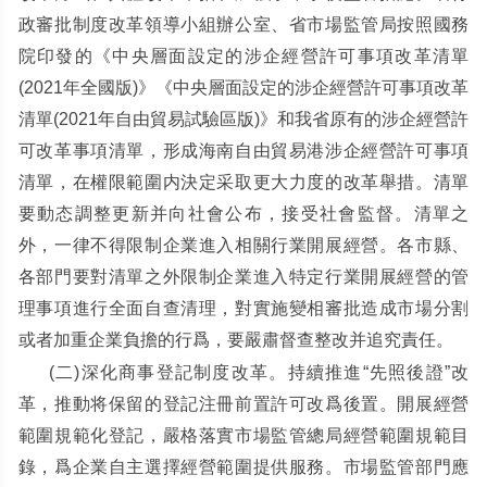
政審批制度改革領導小組辦公室、省市場監管局按照國務
院印發的《中央層面設定的涉企經營許可事項改革清單
(2021
年全國版
)
》《中央層面設定的涉企經營許可事項改革
清單
(2021
年自由貿易試驗區版
)
》和我省原有的涉企經營許
可改革事項清單，形成海南自由貿易港涉企經營許可事項
清單，在權限範圍内決定采取更大力度的改革舉措。清單
要動态調整更新并向社會公布，接受社會監督。清單之
外，一律不得限制企業進入相關行業開展經營。各市縣、
各部門要對清單之外限制企業進入特定行業開展經營的管
理事項進行全面自查清理，對實施變相審批造成市場分割
或者加重企業負擔的行爲，要嚴肅督查整改并追究責任。
(
二
)
深化商事登記制度改革。持續推進
“
先照後證
”
改
革，推動将保留的登記注冊前置許可改爲後置。開展經營
範圍規範化登記，嚴格落實市場監管總局經營範圍規範目
錄，爲企業自主選擇經營範圍提供服務。市場監管部門應