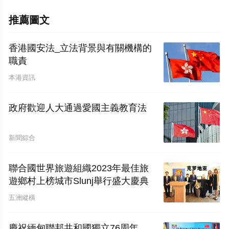
推薦圖文
香港國安法_立法背景與有關機構的
職責
本港資訊
政府歡迎人大通過愛國主義教育法
新聞綜合
聯合國世界旅遊組織2023年最佳旅
遊鄉村上榜城市Slunj舉行盛大慶典
五洲縱橫
慶祝緬甸聯邦共和國獨立76周年