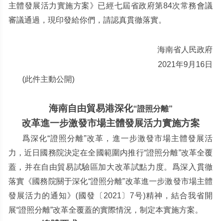
主體發展活力實施方案》已經七屆省政府第
84
次常務會議
審議通過，現印發給你們，請認真貫徹落實。
海南省人民政府
2021
年
9
月
16
日
(
此件主動公開
)
海南自由貿易港深化
“
證照分離
”
改革進一步激發市場主體發展活力實施方案
爲深化“
證照分離
”
改革，進一步激發市場主體發展活
力，近日國務院決定在全國範圍内推行
“
證照分離
”
改革全覆
蓋，并在自由貿易試驗區加大改革試點力度。爲深入貫徹
落實《國務院關于深化
“
證照分離
”
改革進一步激發市場主體
發展活力的通知》
(
國發〔
2021
〕
7
号
)
精神，結合我省開
展
“
證照分離
”
改革全覆蓋的實際情況，制定本實施方案。