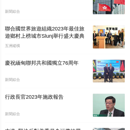
新聞綜合
聯合國世界旅遊組織2023年最佳旅
遊鄉村上榜城市Slunj舉行盛大慶典
五洲縱橫
慶祝緬甸聯邦共和國獨立76周年
新聞綜合
行政長官2023年施政報告
新聞綜合