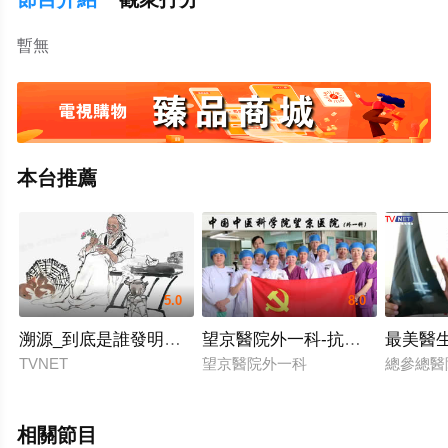
暫無
本台推薦
5.0
8.0
溯源_到底是誰發明了中醫？
望京醫院外一科-抗疫紀實
TVNET
望京醫院外一科
總參總
相關節目