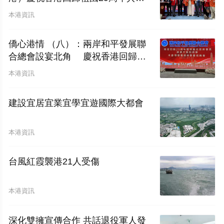
圓滿舉行
本港資訊
僑心港情 （八）：兩岸和平發展聯
合總會設宴北角 慶祝香港回歸二
十九周年暨林廣兆首席會長榮膺大紫
本港資訊
荊勳章
建設宜居宜業宜學宜遊國際大都會
本港資訊
台風紅霞襲港21人受傷
本港資訊
深化雙擁宣傳合作 共話退役軍人發