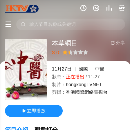






本草綱目
分享

3.0
很差
較差
還行
推薦
力薦
11月27日
國際
中醫
狀态：
正在播出
/
11-27
制片：
hongkongTVNET
剪輯：
香港國際網絡電視台
立即播放

節目介紹
觀衆打分