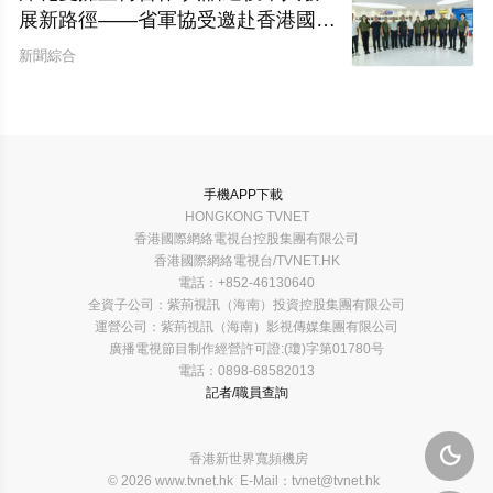
展新路徑——省軍協受邀赴香港國際
網絡電視台開展座談交流
新聞綜合
手機APP下載
HONGKONG TVNET
香港國際網絡電視台控股集團有限公司
香港國際網絡電視台/TVNET.HK
電話：+852-46130640
全資子公司：紫荊視訊（海南）投資控股集團有限公司
運營公司：紫荊視訊（海南）影視傳媒集團有限公司
廣播電視節目制作經營許可證:(瓊)字第01780号
電話：0898-68582013
記者/職員查詢

香港新世界寬頻機房
© 2026 www.tvnet.hk E-Mail：tvnet@tvnet.hk