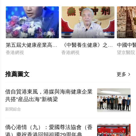
正在播出
正在播出
第五屆大健康産業高質量發展大會_楊森_解鎖肌肉系統的
《中醫養生健康》之梁定光談燕
中國中
香港網視
香港網視
望京醫
推薦圖文
更多

借自貿港東風，港媒與海南健康企業
共搭“産品出海”新橋梁
新聞綜合
僑心港情（九）：愛國尊法協會（香
港）慶祝香港回歸祖國29周年典禮