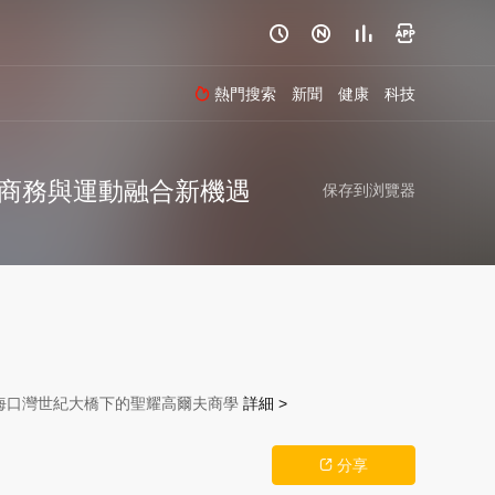




熱門搜索
新聞
健康
科技

端商務與運動融合新機遇
保存到浏覽器
海口灣世紀大橋下的聖耀高爾夫商學
詳細 >
分享
