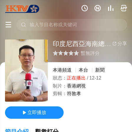






印度尼西亞海南總商會秘書長孫建接受香港國際網絡電視台采訪
分享

暫無評分
很差
較差
還行
推薦
力薦
本港頻道
本台
新聞
狀态：
正在播出
/
12-12
制片：
香港網視
剪輯：
符敦孝
立即播放

節目介紹
觀衆打分