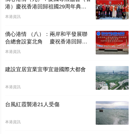
港）慶祝香港回歸祖國29周年典禮
圓滿舉行
本港資訊
僑心港情 （八）：兩岸和平發展聯
合總會設宴北角 慶祝香港回歸二
十九周年暨林廣兆首席會長榮膺大紫
本港資訊
荊勳章
建設宜居宜業宜學宜遊國際大都會
本港資訊
台風紅霞襲港21人受傷
本港資訊