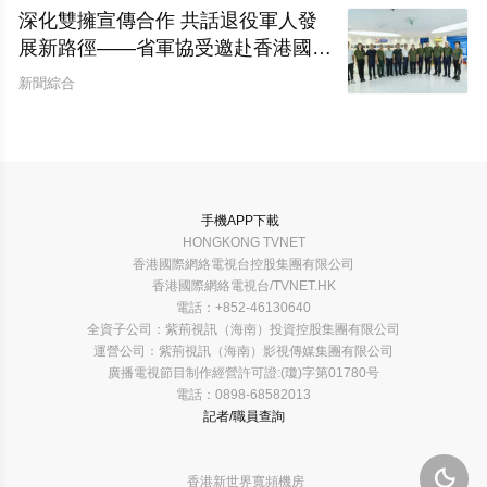
深化雙擁宣傳合作 共話退役軍人發
展新路徑——省軍協受邀赴香港國際
網絡電視台開展座談交流
新聞綜合
手機APP下載
HONGKONG TVNET
香港國際網絡電視台控股集團有限公司
香港國際網絡電視台/TVNET.HK
電話：+852-46130640
全資子公司：紫荊視訊（海南）投資控股集團有限公司
運營公司：紫荊視訊（海南）影視傳媒集團有限公司
廣播電視節目制作經營許可證:(瓊)字第01780号
電話：0898-68582013
記者/職員查詢

香港新世界寬頻機房