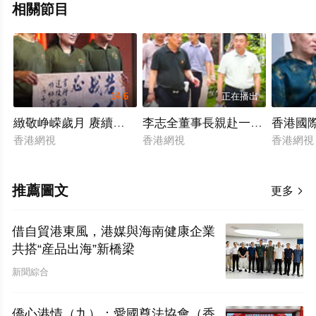
相關節目
14.6
正在播出
緻敬峥嵘歲月 赓續紅色血脈——海南省退役軍人服務協會
李志全董事長親赴一線督查項目
香港國
香港網視
香港網視
香港網
推薦圖文
更多

借自貿港東風，港媒與海南健康企業
共搭“産品出海”新橋梁
新聞綜合
僑心港情（九）：愛國尊法協會（香