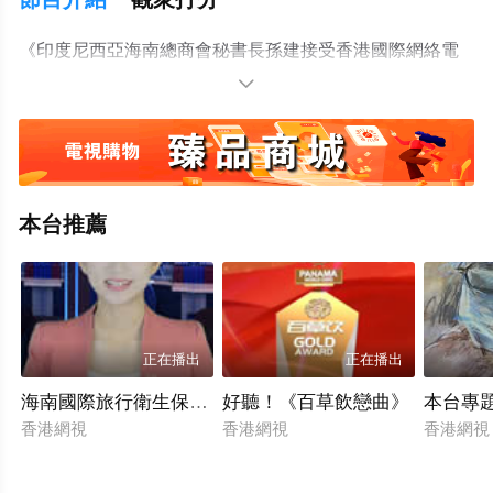
《印度尼西亞海南總商會秘書長孫建接受香港國際網絡電
視台采訪》/香港國際網絡電視台/2025.12.12

本台推薦
正在播出
正在播出
海南國際旅行衛生保健中心項目投用
好聽！《百草飲戀曲》
本台專
香港網視
香港網視
香港網