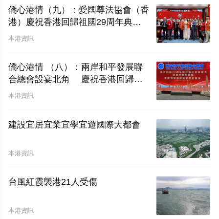
僑心港情（九）：愛國尊法協會（香
港）慶祝香港回歸祖國29周年典禮
圓滿舉行
本港資訊
僑心港情 （八）：兩岸和平發展聯
合總會設宴北角 慶祝香港回歸二
十九周年暨林廣兆首席會長榮膺大紫
本港資訊
荊勳章
建設宜居宜業宜學宜遊國際大都會
本港資訊
台風紅霞襲港21人受傷
本港資訊