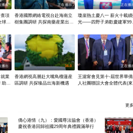
在播出
正在播出
正在播
督查項
香港國際網絡電視台赴海南立
瓊崖熱土慶八一 薪火十載續
全球招
樹集團調研 共探南藥産業出海
光——四野子弟歡慶建軍99
新路徑
年系列活動圓滿舉辦
香港網視
香港網視
在播出
36.0
正在播
會就業
香港網視高層赴大嘴鳥榴蓮産
王滬甯會見第十-屆世界華僑
 助力
區調研 共探臻品出海新機遇
人社團聯誼大會全體代表(來
中央廣播電視總台)
香港網視
香港網視
更
僑心港情（九）：愛國尊法協會（香港）
慶祝香港回歸祖國29周年典禮圓滿舉行