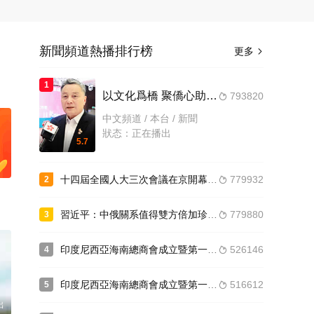
新聞頻道熱播排行榜
更多

1
以文化爲橋 聚僑心助力 海南自貿港封關運作正式啓動“中國杯”僑牌藝術巡回賽于東方市圓滿收官
793820

中文頻道 / 本台 / 新聞
狀态：正在播出
5.7
十四屆全國人大三次會議在京開幕 習近平等在主席台就座
779932
2

習近平：中俄關系值得雙方倍加珍惜和呵護
779880
3

印度尼西亞海南總商會成立暨第一屆理事會就職典禮在雅加達舉行 蘆克明當選會長
526146
4

印度尼西亞海南總商會成立暨第一屆理事會就職典禮在雅加達舉行 符之帥出席典禮
516612
5

出