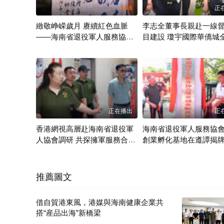
14.6
正
緻敬峥嵘歲月 赓續紅色血脈
李志全董事長親赴一線
——海南省退役軍人服務協會
目建設 瓊宇國際華僑城
在瓊海成功舉辦八一建軍99周
商正式啓幕
香港網視
香港網視
年紀念活動
正在播出
正
香港網視高層赴海南省退役軍
海南省退役軍人服務協
人協會調研 共探擁軍服務合作
創業孵化基地在遵譚揭牌
新路徑
老兵賦能鄉村振興
香港網視
香港網視
推薦圖文
借自貿港東風，港媒與海南健康企業共
搭“産品出海”新橋梁