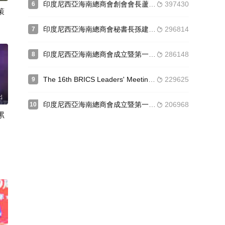
印度尼西亞海南總商會創會會長蘆克明接受香港國際網絡電視台采訪
397430
6

策
印度尼西亞海南總商會秘書長孫建接受香港國際網絡電視台采訪
296814
7

印度尼西亞海南總商會成立暨第一屆理事會就職典禮在雅加達舉行 翁承出席典禮
286148
8

The 16th BRICS Leaders' Meeting was held at the Kazan Convention and Exhibition Center(金磚國家領導人第十六次會晤在喀山會展中心舉行)
229625
9

出
印度尼西亞海南總商會成立暨第一屆理事會就職典禮在雅加達舉行 劉錦花贊助冼祖婆食品
206968
10

累