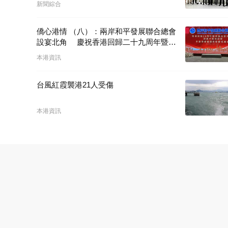
新聞綜合
僑心港情 （八）：兩岸和平發展聯合總會
設宴北角 慶祝香港回歸二十九周年暨林
廣兆首席會長榮膺大紫荊勳章
本港資訊
台風紅霞襲港21人受傷
本港資訊