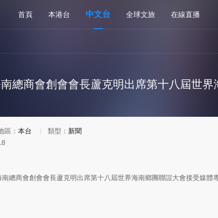
中文台
首頁
本港台
全球文旅
在線直播
地區：
本台
類型：
新聞
18
南總商會創會會長蘆克明出席第十八屆世界海南鄉團聯誼大會接受媒體專訪