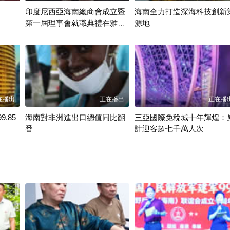
印度尼西亞海南總商會成立暨
海南全力打造深海科技創新
第一屆理事會就職典禮在雅加
源地
達舉行 翁承出席典禮
香港網視
香港網視
在播出
正在播出
正在播
.85
海南對非洲進出口總值同比翻
三亞國際免稅城十年輝煌：
番
計迎客超七千萬人次
香港網視
香港網視