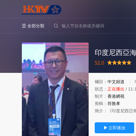
全部分類


很差
較差
還行
推薦
52.0
力薦
欄目：
中文頻道
狀态：
正在播出
/
11-
制片：
香港網視
剪輯：
符敦孝
簡介：
《印度尼西亞海
立即播放
