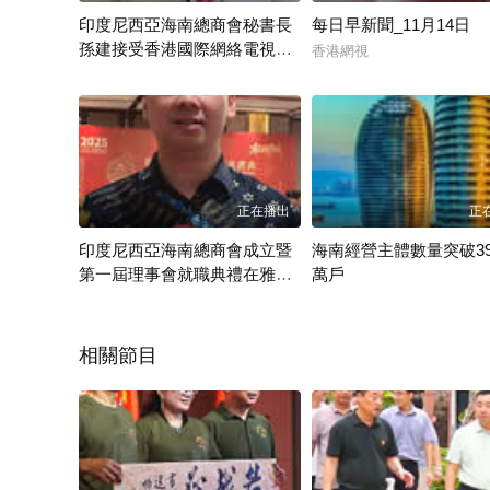
印度尼西亞海南總商會秘書長
每日早新聞_11月14日
孫建接受香港國際網絡電視台
香港網視
采訪
香港網視
正在播出
正
印度尼西亞海南總商會成立暨
海南經營主體數量突破399
第一屆理事會就職典禮在雅加
萬戶
達舉行 亨利·維賈亞出席典禮
香港網視
香港網視
相關節目