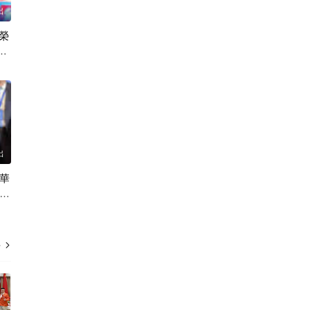
出
榮
周
出
華
源
多
