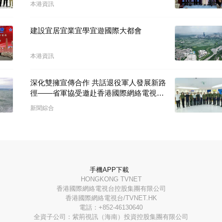
本港資訊
建設宜居宜業宜學宜遊國際大都會
本港資訊
深化雙擁宣傳合作 共話退役軍人發展新路
徑——省軍協受邀赴香港國際網絡電視台
開展座談交流
新聞綜合
手機APP下載
HONGKONG TVNET
香港國際網絡電視台控股集團有限公司
香港國際網絡電視台/TVNET.HK
電話：+852-46130640
全資子公司：紫荊視訊（海南）投資控股集團有限公司