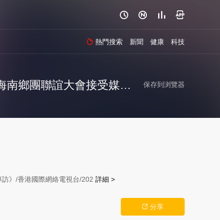




熱門搜索
新聞
健康
科技

印度尼西亞海南總商會創會會長蘆克明出席第十八屆世界海南鄉團聯誼大會接受媒體專訪
保存到浏覽器
》/香港國際網絡電視台/202
詳細 >
分享
