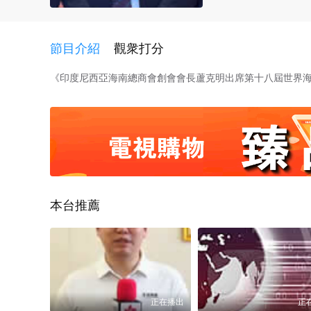
節目介紹
觀衆打分
《印度尼西亞海南總商會創會會長蘆克明出席第十八屆世界海南鄉
本台推薦
正在播出
正