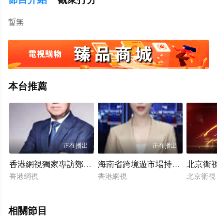
暫無
本台推薦
正在播出
正在播出
香港網視獨家專訪鄭曉軍（三）：瓊港雙擎，金融合璧鑄
海南省跨境遊市場持續升溫
北京衛
香港網視
香港網視
北京衛
相關節目