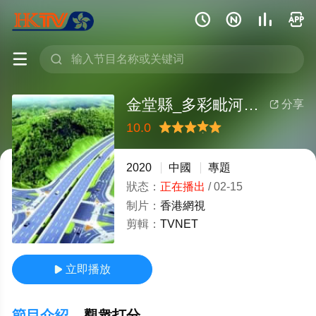






金堂縣_多彩毗河灣 醉美夜金堂
分享

10.0
很差
較差
還行
推薦
力薦
2020
中國
專題
狀态：
正在播出
/
02-15
制片：
香港網視
剪輯：
TVNET
立即播放

節目介紹
觀衆打分