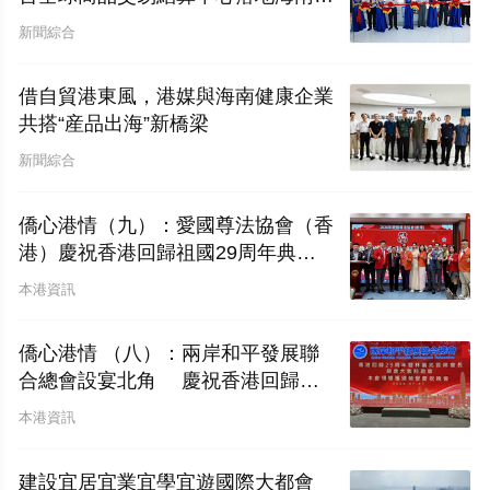
貿港
新聞綜合
借自貿港東風，港媒與海南健康企業
共搭“産品出海”新橋梁
新聞綜合
僑心港情（九）：愛國尊法協會（香
港）慶祝香港回歸祖國29周年典禮
圓滿舉行
本港資訊
僑心港情 （八）：兩岸和平發展聯
合總會設宴北角 慶祝香港回歸二
十九周年暨林廣兆首席會長榮膺大紫
本港資訊
荊勳章
建設宜居宜業宜學宜遊國際大都會