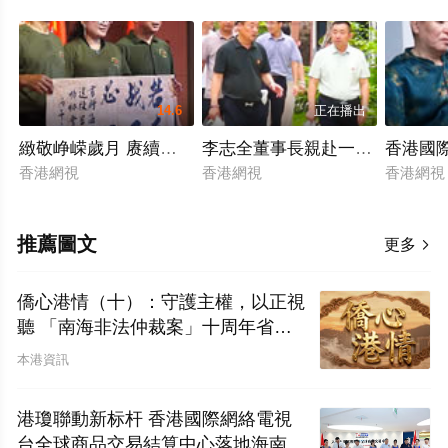
14.6
正在播出
緻敬峥嵘歲月 赓續紅色血脈——海南省退役軍人服務協會
李志全董事長親赴一線督查項目
香港國
香港網視
香港網視
香港網
推薦圖文
更多

僑心港情（十）：守護主權，以正視
聽 「南海非法仲裁案」十周年省思
——香港僑界應對西方輿論戰的實況
本港資訊
報告及外宣工作對策
港瓊聯動新标杆 香港國際網絡電視
台全球商品交易結算中心落地海南自