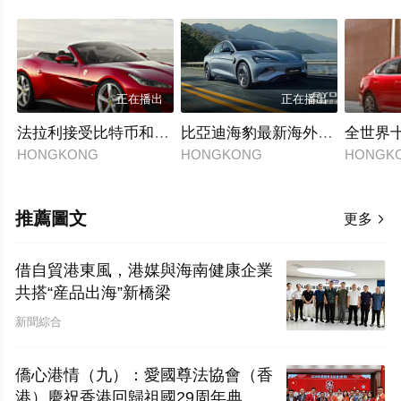
正在播出
正在播出
法拉利接受比特币和以太币
比亞迪海豹最新海外宣傳片
全世界
HONGKONG
HONGKONG
HONGK
推薦圖文
更多

借自貿港東風，港媒與海南健康企業
共搭“産品出海”新橋梁
新聞綜合
僑心港情（九）：愛國尊法協會（香
港）慶祝香港回歸祖國29周年典禮