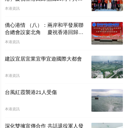
圓滿舉行
本港資訊
僑心港情 （八）：兩岸和平發展聯
合總會設宴北角 慶祝香港回歸二
十九周年暨林廣兆首席會長榮膺大紫
本港資訊
荊勳章
建設宜居宜業宜學宜遊國際大都會
本港資訊
台風紅霞襲港21人受傷
本港資訊
深化雙擁宣傳合作 共話退役軍人發