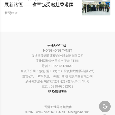
展新路徑——省軍協受邀赴香港國際
網絡電視台開展座談交流
新聞綜合
手機APP下載
HONGKONG TVNET
香港國際網絡電視台控股集團有限公司
香港國際網絡電視台/TVNET.HK
電話：+852-46130640
全資子公司：紫荊視訊（海南）投資控股集團有限公司
運營公司：紫荊視訊（海南）影視傳媒集團有限公司
廣播電視節目制作經營許可證:(瓊)字第01780号
電話：0898-68582013
記者/職員查詢

香港新世界寬頻機房
© 2026 www.tvnet.hk E-Mail：tvnet@tvnet.hk