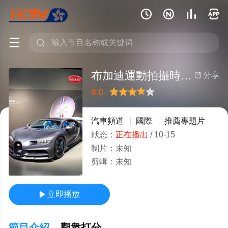






布加迪運動拍攝時怎樣實現的
分享

8.0
很差
較差
還行
推薦
力薦
汽車頻道
國際
推薦專題片
狀态：
正在播出
/
10-15
制片：
未知
剪輯：
未知
立即播放

節目介紹
觀衆打分