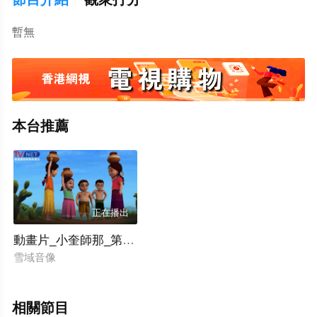
暫無
本台推薦
正在播出
動畫片_小奎師那_第十一集
雪域音像
相關節目