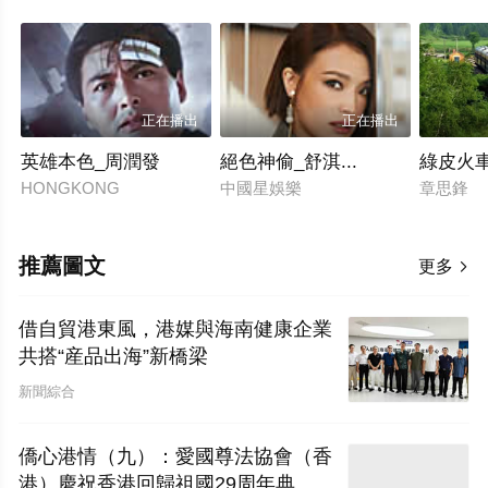
正在播出
正在播出
英雄本色_周潤發
絕色神偷_舒淇...
綠皮火
HONGKONG
中國星娛樂
章思鋒
推薦圖文
更多

借自貿港東風，港媒與海南健康企業
共搭“産品出海”新橋梁
新聞綜合
僑心港情（九）：愛國尊法協會（香
港）慶祝香港回歸祖國29周年典禮