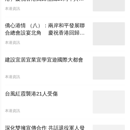
圓滿舉行
本港資訊
僑心港情 （八）：兩岸和平發展聯
合總會設宴北角 慶祝香港回歸二
十九周年暨林廣兆首席會長榮膺大紫
本港資訊
荊勳章
建設宜居宜業宜學宜遊國際大都會
本港資訊
台風紅霞襲港21人受傷
本港資訊
深化雙擁宣傳合作 共話退役軍人發