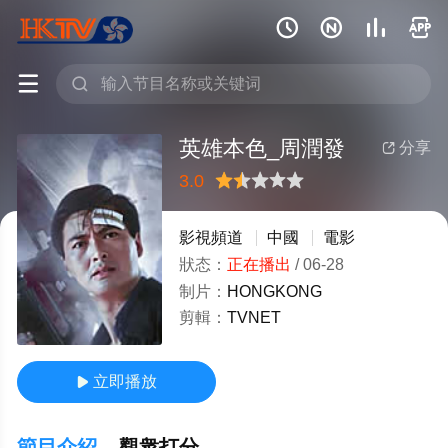






英雄本色_周潤發
分享

3.0
很差
較差
還行
推薦
力薦
影視頻道
中國
電影
狀态：
正在播出
/
06-28
制片：
HONGKONG
剪輯：
TVNET
立即播放

節目介紹
觀衆打分