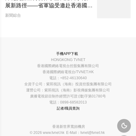
展新路徑——省軍協受邀赴香港國際
網絡電視台開展座談交流
新聞綜合
手機APP下載
HONGKONG TVNET
香港國際網絡電視台控股集團有限公司
香港國際網絡電視台/TVNET.HK
電話：+852-46130640
全資子公司：紫荊視訊（海南）投資控股集團有限公司
運營公司：紫荊視訊（海南）影視傳媒集團有限公司
廣播電視節目制作經營許可證:(瓊)字第01780号
電話：0898-68582013
記者/職員查詢

香港新世界寬頻機房
© 2026 www.tvnet.hk E-Mail：tvnet@tvnet.hk