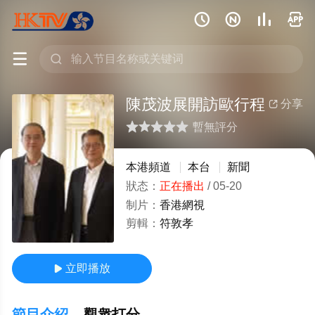






陳茂波展開訪歐行程
分享

暫無評分
很差
較差
還行
推薦
力薦
本港頻道
本台
新聞
狀态：
正在播出
/
05-20
制片：
香港網視
剪輯：
符敦孝
立即播放

節目介紹
觀衆打分