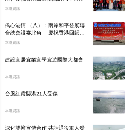
圓滿舉行
本港資訊
僑心港情 （八）：兩岸和平發展聯
合總會設宴北角 慶祝香港回歸二
十九周年暨林廣兆首席會長榮膺大紫
本港資訊
荊勳章
建設宜居宜業宜學宜遊國際大都會
本港資訊
台風紅霞襲港21人受傷
本港資訊
深化雙擁宣傳合作 共話退役軍人發