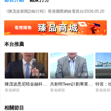
《陳茂波展開訪歐行程》香港國際網絡電視台/2026.05.20
本台推薦
正在播出
正在播出
陳茂波悉尼晤金融科技界
共創明Teen計劃畢業典禮舉行
特首：
香港網視
香港網視
香港政府
相關節目