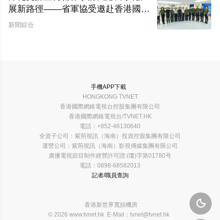
展新路徑——省軍協受邀赴香港國際
網絡電視台開展座談交流
新聞綜合
手機APP下載
HONGKONG TVNET
香港國際網絡電視台控股集團有限公司
香港國際網絡電視台/TVNET.HK
電話：+852-46130640
全資子公司：紫荊視訊（海南）投資控股集團有限公司
運營公司：紫荊視訊（海南）影視傳媒集團有限公司
廣播電視節目制作經營許可證:(瓊)字第01780号
電話：0898-68582013
記者/職員查詢

香港新世界寬頻機房
© 2026 www.tvnet.hk E-Mail：tvnet@tvnet.hk