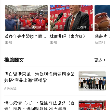
正在播出
正在播出
黃多年先生帶領全體與會嘉賓，面對國旗、莊嚴宣誓
林廣兆唱《東方紅》
動畫片：
未知
未知
新華社
推薦圖文
更多

借自貿港東風，港媒與海南健康企業
共搭“産品出海”新橋梁
新聞綜合
僑心港情（九）：愛國尊法協會（香
港）慶祝香港回歸祖國29周年典禮