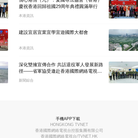
慶祝香港回歸祖國29周年典禮圓滿舉行
本港資訊
建設宜居宜業宜學宜遊國際大都會
本港資訊
深化雙擁宣傳合作 共話退役軍人發展新路
徑——省軍協受邀赴香港國際網絡電視台
開展座談交流
新聞綜合
手機APP下載
HONGKONG TVNET
香港國際網絡電視台控股集團有限公司
香港國際網絡電視台/TVNET.HK