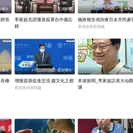
戶北部都會區。面對地緣政治陰晴不定，全球各地都尋求安全可靠的經貿
體的聯系，同時加強與新興經濟體的交往。特區政府已成立内地企業出海
在播出
正在播出
正在播
、環球買家的殷切需求，攜手優質企業走出去、把國際資金引進來，紮實
織财長
李家超見證瓊港簽署合作備忘
施政報告谘詢會百名市民參
生福祉。發展的最終目的，是爲了讓市民過上更美好的生活。新的一年，
錄
香港政府新聞處
服務，簡約公屋将有8,000個單位在第二季開始入住，首個按一年一檢制
香港網視
居樂業，加強對長者、殘疾人士、弱勢社群等的支援，并爲青年的向上流
，提升管治效能。「一國兩制」下的行政主導體制，是香港繁榮穩定的基
促進行政立法良性互動、既互相制衡、又互相配合，讓特區領辔前行，把
爲政府更好結合起來，爲香港拼經濟、謀發展、搞建設、惠民生。 靈蛇
快将展開，香港的發展将開創新未來。特區政府将繼續發揮香港在「一國
在播出
正在播出
正在播
風馳騁，駿業宏開。 我祝願國家民和年豐、一馬當先，香港百業興旺、
優良條
增撥資源促進交流 建文化之都
本港新聞_李家超訪黃大仙
塘
香港政府新聞處
香港國際網絡電視台