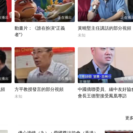
在播出
正在播出
正在播
動畫片：《誰在扮演“正義
黃曉堅主任講話的部分視頻
者”》
未知
新華社
在播出
正在播出
正在播
視頻
方平教授發言的部分視頻
中國僑聯委員、緬中友好協
會長王德聖接受鳳凰專訪
未知
香港網視
更
僑心港情（九）：愛國尊法協會（香港）