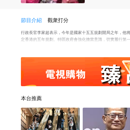
節目介紹
觀衆打分
行政長官李家超表示，今年是國家十五五規劃開局之年，他
定香港的五年規劃。特區政府會強化擔當意識，切實履行第一
李家超2月4日出席中央人民政府駐香港特别行政區聯絡辦公室
席）、尊敬的周霁主任（中聯辦主任）、各位嘉賓、各位朋友
氣的第一個節氣---立春。一年之計在于春，我很高興今天晚
香港在邁向由治及興的征程上穩步前行。2025年，香港經濟
續成爲全球最自由經濟體，世界競争力上升至全球第三，人
11,000家的曆史新高。 這些成就，都是來自國家堅實支
通的優勢。 丙午馬年奔騰而至，香港社會經濟将煥發新活力
略，深化國際交往合作，奮力譜寫「一國兩制」行穩緻遠的壯
本台推薦
先驅，主動融入和服務國家發展大局。今年是國家十五五規
劃框架，并首次制定香港的五年規劃。特區政府會強化擔當
我們将深化與粵港澳大灣區城市的全方位合作，強化規則銜接
濟發展的千裏馬。特區政府将鞏固提升香港國際金融、航運