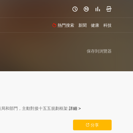




熱門搜索
新聞
健康
科技

保存到浏覽器
策局和部門，主動對接十五五規劃框架
詳細 >
分享
