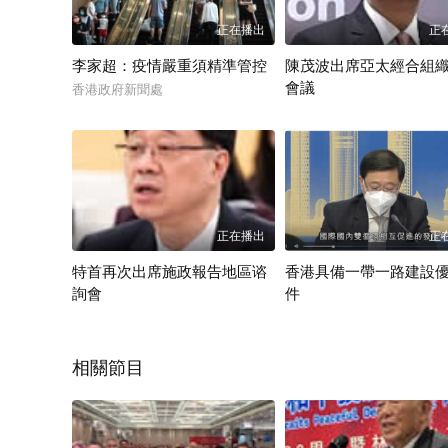
正加速建立國際黃金交易市場，同時推動更多高增值産業落
和投資機會。香港會不遠千裏，奔馳四海，鞏固與傳統經濟
正在播出
正
班，對接内地蓬勃發展的生産力、香港國際知名的專業服務
李家超：疫情嚴重須精準管控
陳茂波出席亞太經合組
經濟高質量發展。 第三，蹄疾步穩，持續提升廣大市民的民
會議
香港政府新聞處
《雇傭條例》下連續性合約新規定已生效，香港中醫醫院投入
香港政府新聞處
的法定最低工資将在5月實施。我們将以更大力度幫助市民安
搭建更廣闊的舞台。 第四，一馬當先，堅持和完善行政主導
之一。新的一年，我會帶領管治團隊進一步履行行政主導，
主導融入治理不同的環節，進一步深化改革，把高效市場和有
歲，天地煥新，萬馬奔騰，繁華似錦。各位，馬年的新征程
正在播出
正
制」下擁有國家機遇和國際機遇的雙重疊加優勢，推動香港迎
到功成。謝謝大家。
特首再次出席施政報告地區谘
香港具備一帶一路建設
詢會
件
HONGKONG
香港政府新聞處
相關節目