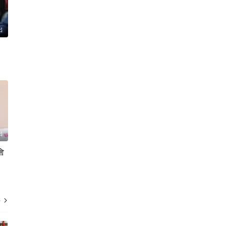
出
出
會
多
