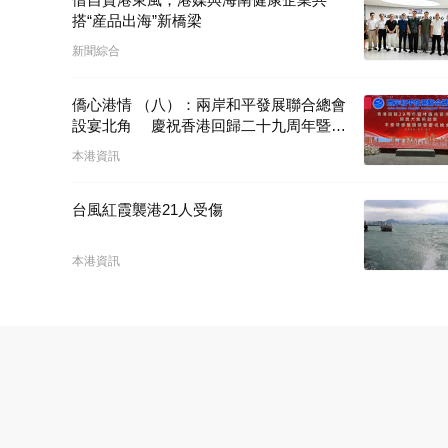
搭“産品出海”新橋梁
新聞綜合
僑心港情 （八）：兩岸和平發展聯合總會
設宴北角 慶祝香港回歸二十九周年暨林
廣兆首席會長榮膺大紫荊勳章
本港資訊
台風紅霞襲港21人受傷
本港資訊