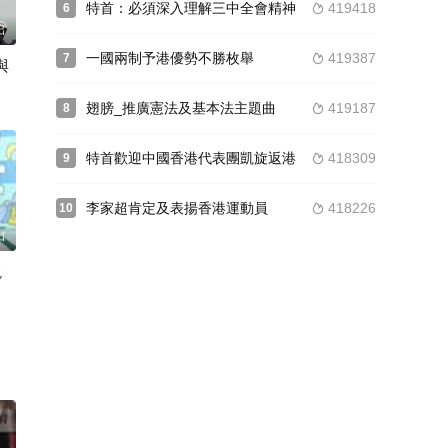
夥伴
特首：必須深入理解三中全會精神
419418
6

專
出
推動
一國兩制予港優勢不勝枚舉
419387
7

與
定
翅膀_推廣憲法及基本法主題曲
419187
8

動
石
特首歡迎中國香港代表團凱旋返港
418309
9

行政
辭
李家超肯定及表揚香港運動員
418226
10

兩
出
馬
觀