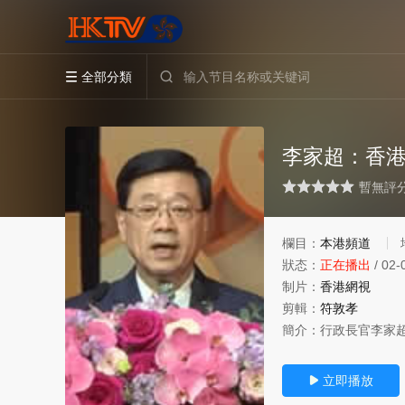
全部分類


李家超：香
很差
較差
還行
推薦
力薦
暫無評
欄目：
本港頻道
狀态：
正在播出
/
02-
制片：
香港網視
剪輯：
符敦孝
簡介：
行政長官李家
立即播放
