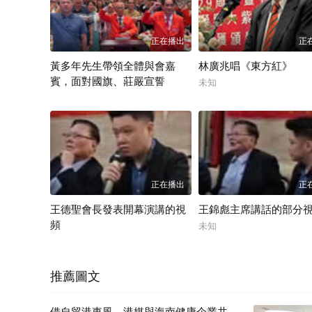
正在播出
正
黃多年先生帶領全體與會嘉
林廣兆唱《東方紅》
賓，面對國旗、莊嚴宣誓
未知
未知
正在播出
正
王德聖會長發表開幕演講的視
王錦彪主席講話的部分
頻
未知
未知
推薦圖文
借自貿港東風，港媒與海南健康企業共