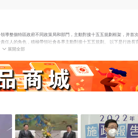
将領導整個特區政府不同政策局和部門，主動對接十五五規劃框架，并首
責任人的角色，積極帶領社會各界主動對接十五五規劃。 以下是行政長
展開全部
2026年新春團拜會的緻辭全文： 尊敬的梁振英副主席（全國政協副主

： 靈蛇吐故納新，銜玉而去。駿馬昂首闊步，踏金而來。今天是二十四
上，與各位歡聚一堂，共同慶祝蛇馬交叠，迎春接福。 乙巳蛇年蜿蜒而去
達到3.5%的按年增長，貨品出口和進口總額分别大增12%。這一年，香港
才排名和數碼競争力都升至全球第四，内地和海外企業的駐港公司達到超
持、特區政府不懈努力、香港市民團結奮鬥，彰顯香港在「一國兩制」下内聯
、展現新韌性。在馬年，特區政府将與社會各界一道，主動對接國家發展
麗篇章。在這裏，我向各位談談香港在馬年發展的四個方向。 第一，争
劃的開局之年，我将領導整個特區政府不同政策局和部門，主動對接十五
意識，切實履行第一責任人的角色，積極帶領社會各界主動對接十五五規
、機制對接，助力打造世界級的一流灣區。 第二，奮力騰躍，積極打造
、貿易中心地位，全力建設國際創新科技中心和國際高端人才集聚高地。