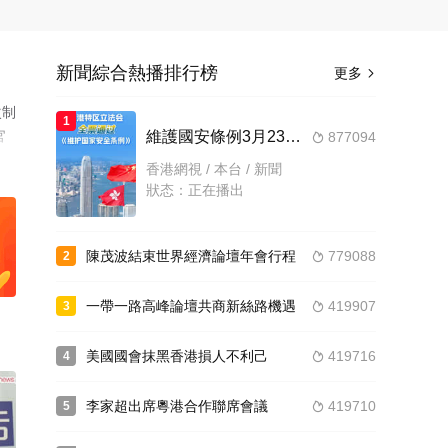
新聞綜合熱播排行榜
更多

次制
1
官
維護國安條例3月23日正式生效
877094

香港網視 / 本台 / 新聞
節
狀态：正在播出
，
繼
過
陳茂波結束世界經濟論壇年會行程
779088
2

外
戰
一帶一路高峰論壇共商新絲路機遇
419907
3

當
五規
美國國會抹黑香港損人不利己
419716
4

劃。
經
李家超出席粵港合作聯席會議
419710
5

香港