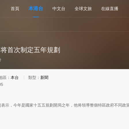
本港台
首頁
中文台
全球文旅
在線直播
港将首次制定五年規劃
分
地區：
本台
類型：
新聞
05
超表示，今年是國家十五五規劃開局之年，他将領導整個特區政府不同政