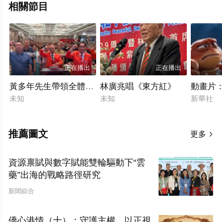
相關節目
正在播出
正在播出
黃多年先生帶領全體與會嘉賓，面對國旗、莊嚴宣誓
林廣兆唱《東方紅》
動畫片：
未知
未知
新華社
推薦圖文
更多

資源禀賦與數字賦能雙輪驅動下“雲
藥”出海的戰略路徑研究
新聞綜合
僑心港情（十）：守護主權，以正視