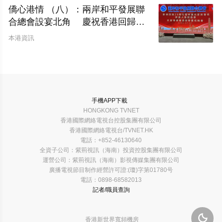
僑心港情 （八）：兩岸和平發展聯
合總會設宴北角 慶祝香港回歸二
十九周年暨林廣兆首席會長榮膺大紫
本港資訊
荊勳章
手機APP下載
HONGKONG TVNET
香港國際網絡電視台控股集團有限公司
香港國際網絡電視台/TVNET.HK
電話：+852-46130640
全資子公司：紫荊視訊（海南）投資控股集團有限公司
運營公司：紫荊視訊（海南）影視傳媒集團有限公司
廣播電視節目制作經營許可證:(瓊)字第01780号
電話：0898-68582013
記者/職員查詢

香港新世界寬頻機房