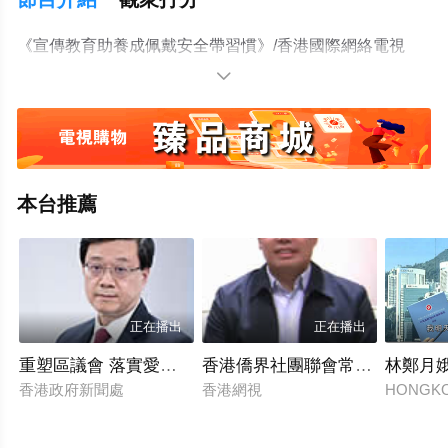
《宣傳教育助養成佩戴安全帶習慣》/香港國際網絡電視
台/2026.01.30

本台推薦
正在播出
正在播出
重塑區議會 落實愛國者治港原則
香港僑界社團聯會常務副會長兼
林鄭月
香港政府新聞處
香港網視
HONGK