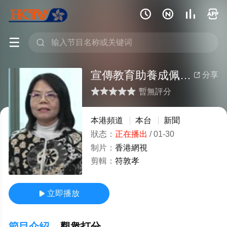






宣傳教育助養成佩戴安全帶習慣
分享

暫無評分
很差
較差
還行
推薦
力薦
本港頻道
本台
新聞
狀态：
正在播出
/
01-30
制片：
香港網視
剪輯：
符敦孝
立即播放

節目介紹
觀衆打分