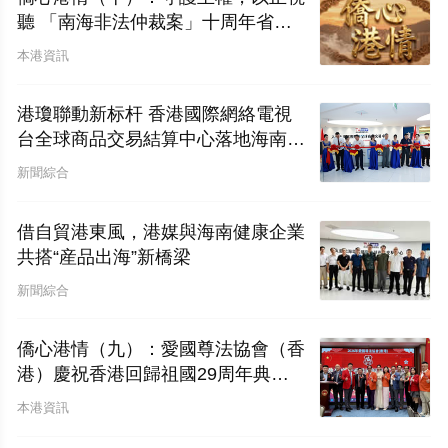
聽 「南海非法仲裁案」十周年省思
——香港僑界應對西方輿論戰的實況
本港資訊
報告及外宣工作對策
港瓊聯動新标杆 香港國際網絡電視
台全球商品交易結算中心落地海南自
貿港
新聞綜合
借自貿港東風，港媒與海南健康企業
共搭“産品出海”新橋梁
新聞綜合
僑心港情（九）：愛國尊法協會（香
港）慶祝香港回歸祖國29周年典禮
圓滿舉行
本港資訊