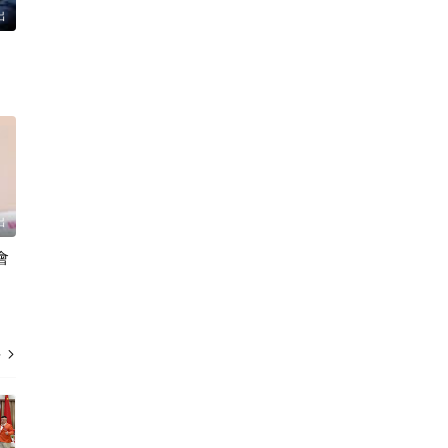
出
出
會
多
