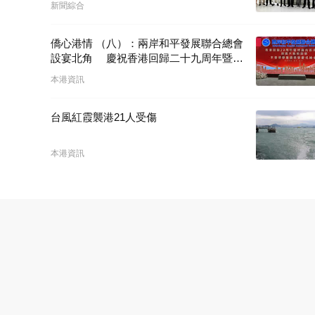
新聞綜合
僑心港情 （八）：兩岸和平發展聯合總會
設宴北角 慶祝香港回歸二十九周年暨林
廣兆首席會長榮膺大紫荊勳章
本港資訊
台風紅霞襲港21人受傷
本港資訊