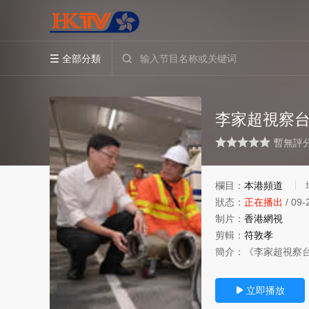
全部分類


李家超視察
很差
較差
還行
推薦
力薦
暫無評
欄目：
本港頻道
狀态：
正在播出
/
09-
制片：
香港網視
剪輯：
符敦孝
簡介：
《‌李家超視察台
立即播放
