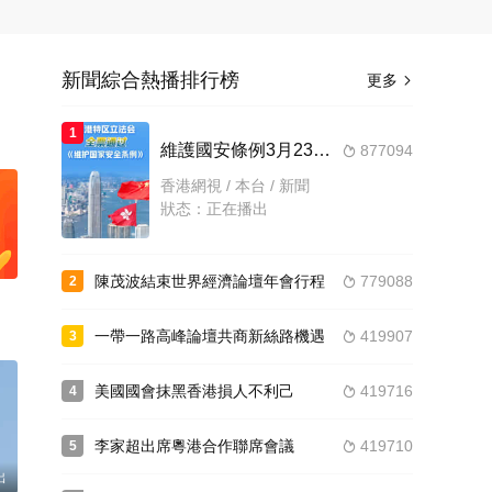
新聞綜合熱播排行榜
更多

1
維護國安條例3月23日正式生效
877094

香港網視 / 本台 / 新聞
狀态：正在播出
陳茂波結束世界經濟論壇年會行程
779088
2

一帶一路高峰論壇共商新絲路機遇
419907
3

美國國會抹黑香港損人不利己
419716
4

李家超出席粵港合作聯席會議
419710
5

出