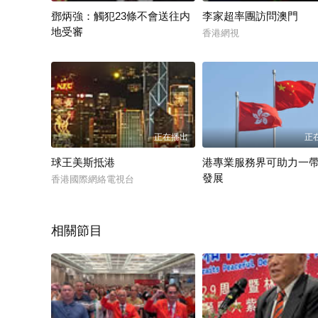
鄧炳強：觸犯23條不會送往内
李家超率團訪問澳門
地受審
香港網視
香港國際網絡電視台
正在播出
正
球王美斯抵港
港專業服務界可助力一
發展
香港國際網絡電視台
香港政府新聞處
相關節目