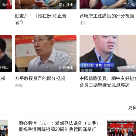
在播出
正在播出
正在播
動畫片：《誰在扮演“正義
黃曉堅主任講話的部分視頻
者”》
未知
新華社
在播出
正在播出
正在播
視頻
方平教授發言的部分視頻
中國僑聯委員、緬中友好協
會長王德聖接受鳳凰專訪
未知
香港網視
更
僑心港情（九）：愛國尊法協會（香港）
慶祝香港回歸祖國29周年典禮圓滿舉行