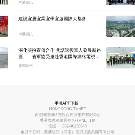
本港資訊
建設宜居宜業宜學宜遊國際大都會
本港資訊
深化雙擁宣傳合作 共話退役軍人發展新路
徑——省軍協受邀赴香港國際網絡電視台
開展座談交流
新聞綜合
手機APP下載
HONGKONG TVNET
香港國際網絡電視台控股集團有限公司
香港國際網絡電視台/TVNET.HK
電話：+852-46130640
全資子公司：紫荊視訊（海南）投資控股集團有限公司