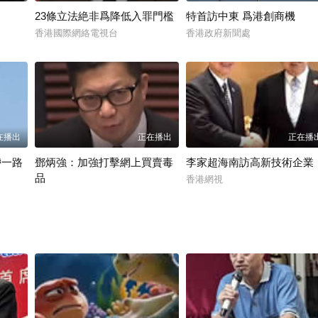
23條立法絶非爲降低入罪門檻
特首訪中東 爲港創商機
香港國際網絡電視台
香港政府新聞處
在播出
正在播出
正在播
帶一路
鄧炳強：加強打擊網上買賣毒
李家超海南訪高新技術企業
品
香港網視
香港國際網絡電視台