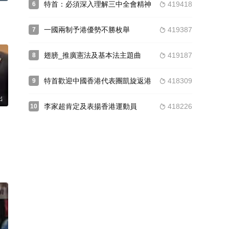
特首：必須深入理解三中全會精神
419418
6

一國兩制予港優勢不勝枚舉
419387
7

翅膀_推廣憲法及基本法主題曲
419187
8

特首歡迎中國香港代表團凱旋返港
418309
9

出
李家超肯定及表揚香港運動員
418226
10
