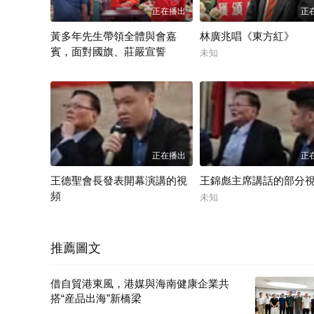
正在播出
正
黃多年先生帶領全體與會嘉
林廣兆唱《東方紅》
賓，面對國旗、莊嚴宣誓
未知
未知
正在播出
正
王德聖會長發表開幕演講的視
王錦彪主席講話的部分
頻
未知
未知
推薦圖文
借自貿港東風，港媒與海南健康企業共
搭“産品出海”新橋梁